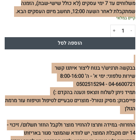
משלוחים עד 7 ימי עסקים (לא כולל שישי-שבת), הזמנה
שמתקבלת לאחר השעה 12:00, תחשב מיום העסקים הבא.
קיים במלאי
כמות של שמן אתרי מנטה למבער 10 מ"ל
הוספה לסל
בבקשה תרגיש/י בנוח ליצור איתנו קשר
שירות טלפוני: ימי א' - ה' 8:00-16:00
04-6600721 - 0502515294
תמיד ניתן לשלוח ווצאפ ונענה בהקדם :)
פייסבוק: מסיק נטורל- מוצרים טבעיים לטיפול וטיפוח עור מרמת
הגולן
החזרות- במידה ותרצו להחזיר מוצר ולקבל החזר תשלום/ זיכוי -
14 יום מקבלת המוצר, יש לוודא שהמוצר סגור באריזתו