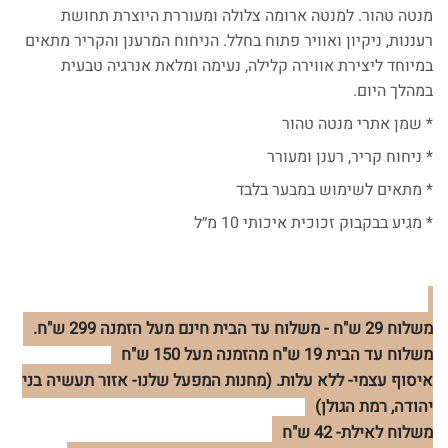
מנטה טהור. למנטה ארומה צלולה ומעוררת היוצרת תחושת
רעננות, ניקיון ואוויר פתוח בחלל. הניחוח המרענן והקריר מתאים
במיוחד ליצירת אווירה קלילה, נעימה ומלאת אנרגיה טבעית
במהלך היום.
* שמן אתרי מנטה טהור
* ניחוח קריר, רענן ומעורר
* מתאים לשימוש במבער בלבד
* מגיע בבקבוק זכוכית איכותי 10 מ״ל
משלוח 29 ש"ח - משלוח עד הבית חינם מעל הזמנה 299 ש"ח.
משלוח עד הבית 19 ש"ח מהזמנה מעל 150 ש"ח
איסוף עצמי- ללא עלות. (מחנות המפעל שלנו- אזור תעשיה בני
יהודה, רמת הגולן)
משלוח לאילת- 42 ש"ח