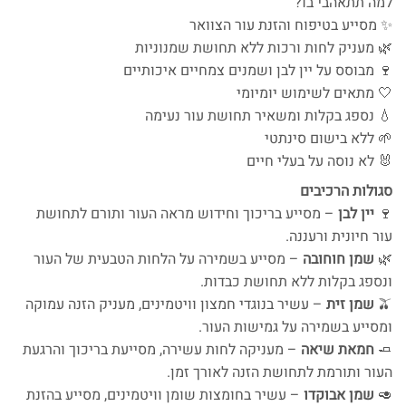
למה תתאהבי בו?
✨ מסייע בטיפוח והזנת עור הצוואר
🌿 מעניק לחות ורכות ללא תחושת שמנוניות
🍷 מבוסס על יין לבן ושמנים צמחיים איכותיים
🤍 מתאים לשימוש יומיומי
💧 נספג בקלות ומשאיר תחושת עור נעימה
🌱 ללא בישום סינתטי
🐰 לא נוסה על בעלי חיים
סגולות הרכיבים
🍷
יין לבן
– מסייע בריכוך וחידוש מראה העור ותורם לתחושת
עור חיונית ורעננה.
🌿
שמן חוחובה
– מסייע בשמירה על הלחות הטבעית של העור
ונספג בקלות ללא תחושת כבדות.
🫒
שמן זית
– עשיר בנוגדי חמצון וויטמינים, מעניק הזנה עמוקה
ומסייע בשמירה על גמישות העור.
🧈
חמאת שיאה
– מעניקה לחות עשירה, מסייעת בריכוך והרגעת
העור ותורמת לתחושת הזנה לאורך זמן.
🥑
שמן אבוקדו
– עשיר בחומצות שומן וויטמינים, מסייע בהזנת