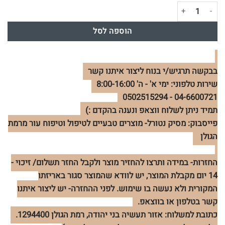
כמות של קרם צוואר- מזין, משקם, ממצק על בסיס יין
הוספה לסל
בבקשה תרגיש/י בנוח ליצור איתנו קשר
שירות טלפוני: ימי א' - ה' 8:00-16:00
04-6600721 - 0502515294
תמיד ניתן לשלוח ווצאפ ונענה בהקדם :)
פייסבוק: מסיק נטורל- מוצרים טבעיים לטיפול וטיפוח עור מרמת
הגולן
החזרות- במידה ותרצו להחזיר מוצר ולקבל החזר תשלום/ זיכוי -
14 יום מקבלת המוצר, יש לוודא שהמוצר סגור באריזתו
המקורית ולא נעשה בו שימוש. לפני ההחזרה- יש ליצור איתנו
קשר בטלפון או בווצאפ.
כתובת למשלוח: אזור תעשיה בני יהודה, רמת הגולן 1294400.