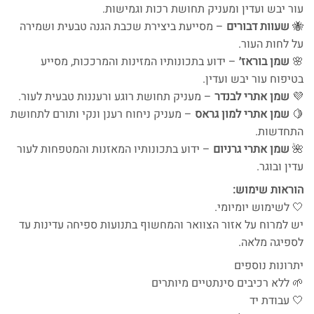
עור יבש ועדין ומעניק תחושת רכות וגמישות.
🐝
שעוות דבורים
– מסייעת ביצירת שכבת הגנה טבעית ושמירה
על לחות העור.
🌸
שמן בוראז׳
– ידוע בתכונותיו המזינות והמרככות, מסייע
בטיפוח עור יבש ועדין.
💜
שמן אתרי לבנדר
– מעניק תחושת רוגע ורעננות טבעית לעור.
🍋
שמן אתרי למון גראס
– מעניק ניחוח רענן ונקי ותורם לתחושת
התחדשות.
🌺
שמן אתרי גרניום
– ידוע בתכונותיו המאזנות והמטפחות לעור
עדין ובוגר.
הוראות שימוש:
🤍 לשימוש יומיומי.
יש למרוח על אזור הצוואר והמחשוף בתנועות ספיחה עדינות עד
לספיגה מלאה.
יתרונות נוספים
🌱 ללא רכיבים סינתטיים מיותרים
🤍 עבודת יד