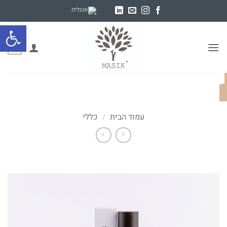
Ski
t
פתח סרגל
conten
0
עמוד הבית
/
כללי