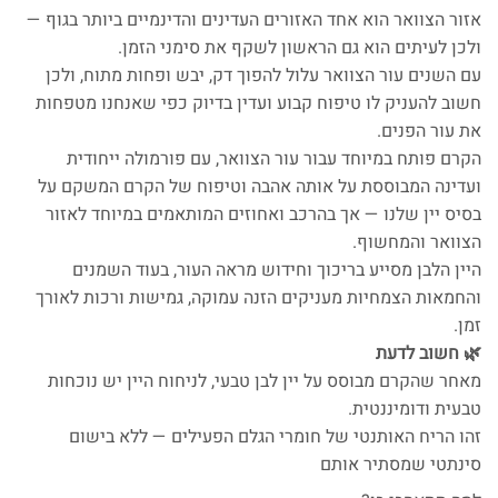
אזור הצוואר הוא אחד האזורים העדינים והדינמיים ביותר בגוף —
ולכן לעיתים הוא גם הראשון לשקף את סימני הזמן.
עם השנים עור הצוואר עלול להפוך דק, יבש ופחות מתוח, ולכן
חשוב להעניק לו טיפוח קבוע ועדין בדיוק כפי שאנחנו מטפחות
את עור הפנים.
הקרם פותח במיוחד עבור עור הצוואר, עם פורמולה ייחודית
ועדינה המבוססת על אותה אהבה וטיפוח של הקרם המשקם על
בסיס יין שלנו — אך בהרכב ואחוזים המותאמים במיוחד לאזור
הצוואר והמחשוף.
היין הלבן מסייע בריכוך וחידוש מראה העור, בעוד השמנים
והחמאות הצמחיות מעניקים הזנה עמוקה, גמישות ורכות לאורך
זמן.
🌿 חשוב לדעת
מאחר שהקרם מבוסס על יין לבן טבעי, לניחוח היין יש נוכחות
טבעית ודומיננטית.
זהו הריח האותנטי של חומרי הגלם הפעילים — ללא בישום
סינתטי שמסתיר אותם