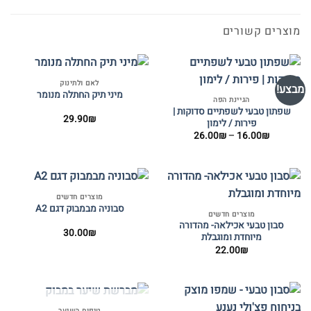
מוצרים קשורים
לאם ולתינוק
מבצע!
מיני תיק החתלה מנומר
הגיינת הפה
שפתון טבעי לשפתיים סדוקות |
29.90
₪
פירות / לימון
טווח
26.00
₪
–
16.00
₪
מחירים:
עד
מוצרים חדשים
סבוניה מבמבוק דגם A2
מוצרים חדשים
סבון טבעי אכילאה- מהדורה
30.00
₪
מיוחדת ומוגבלת
22.00
₪
טיפוח השיער