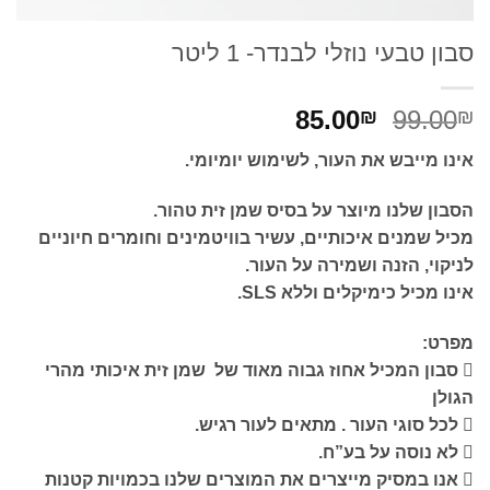
סבון טבעי נוזלי לבנדר- 1 ליטר
המחיר
המחיר
85.00
99.00
₪
₪
המקורי
הנוכחי
אינו מייבש את העור, לשימוש יומיומי.
היה:
הוא:
85.00₪.
99.00₪.
הסבון שלנו מיוצר על בסיס שמן זית טהור.
מכיל שמנים איכותיים, עשיר בוויטמינים וחומרים חיוניים
לניקוי, הזנה ושמירה על העור.
אינו מכיל כימיקלים וללא SLS.
מפרט:
 סבון המכיל אחוז גבוה מאוד של שמן זית איכותי מהרי
הגולן
 לכל סוגי העור . מתאים לעור רגיש.
 לא נוסה על בע”ח.
 אנו במסיק מייצרים את המוצרים שלנו בכמויות קטנות