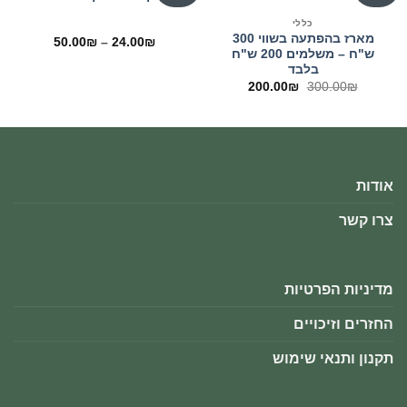
כללי
מארז בהפתעה בשווי 300
טווח
50.00
₪
–
24.00
₪
מחירים:
ש"ח – משלמים 200 ש"ח
בלבד
עד
המחיר
המחיר
200.00
₪
300.00
₪
המקורי
הנוכחי
היה:
הוא:
200.00₪.
300.00₪.
אודות
צרו קשר
מדיניות הפרטיות
החזרים וזיכויים
תקנון ותנאי שימוש