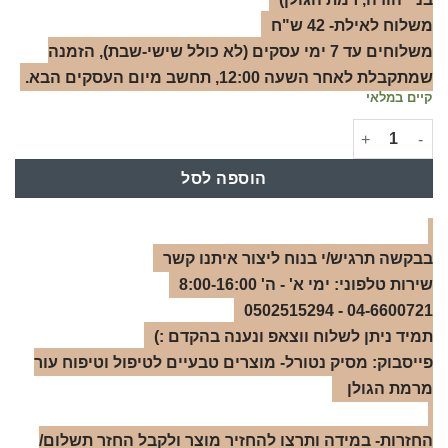
משלוח לאילת- 42 ש"ח
משלוחים עד 7 ימי עסקים (לא כולל שישי-שבת), הזמנה
שמתקבלת לאחר השעה 12:00, תחשב מיום העסקים הבא.
קיים במלאי
כמות של סבון טבעי נוזלי לבנדר- 1 ליטר
הוספה לסל
בבקשה תרגיש/י בנוח ליצור איתנו קשר
שירות טלפוני: ימי א' - ה' 8:00-16:00
04-6600721 - 0502515294
תמיד ניתן לשלוח ווצאפ ונענה בהקדם :)
פייסבוק: מסיק נטורל- מוצרים טבעיים לטיפול וטיפוח עור
מרמת הגולן
החזרות- במידה ותרצו להחזיר מוצר ולקבל החזר תשלום/