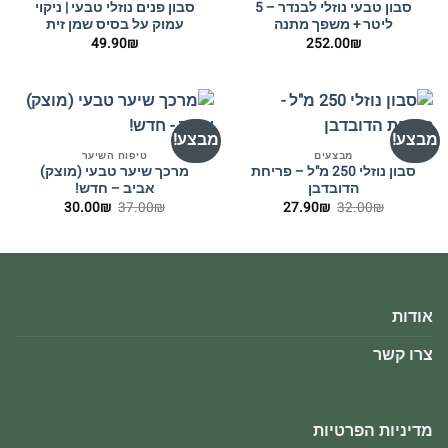
סבון טבעי נוזלי לבנדר – 5
סבון פנים נוזלי טבעי | ניקוי
ליטר + משפך מתנה
עמוק על בסיס שמן זית
49.90
₪
252.00
₪
מבצע!
מבצע!
מבצעים
טיפוח השיער
סבון נוזלי 250 מ"ל – פריחת
מרכך שיער טבעי (מוצק)
הדובדבן
אביב – חדש!
המחיר
המחיר
המחיר
המחיר
30.00
₪
37.00
₪
27.90
₪
32.00
₪
המקורי
הנוכחי
המקורי
הנוכחי
היה:
הוא:
היה:
הוא:
30.00₪.
37.00₪.
27.90₪.
32.00₪.
אודות
צרו קשר
מדיניות הפרטיות