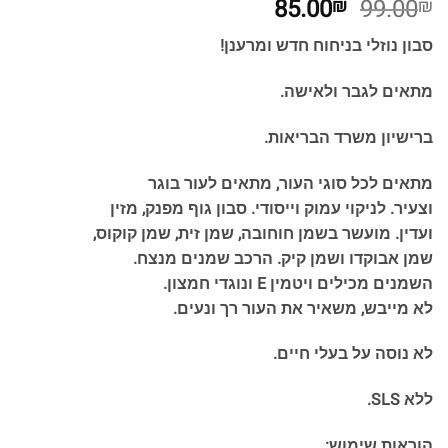
המחיר
המחיר
85.00
99.00
₪
₪
המקורי
הנוכחי
סבון נוזלי בניחוח חדש ומרענן!
היה:
הוא:
85.00₪.
99.00₪.
מתאים לגבר ולאישה.
ברישיון משרד הבריאות.
מתאים לכל סוגי העור, מתאים לעור בוגר
וצעיר. לניקוי עמוק וייסודי. סבון גוף מפנק, מזין
ועדין. מועשר בשמן חוחובה, שמן זית, שמן קוקוס,
שמן אבוקדו ושמן קיק. הרכב שמנים מנצח.
השמנים מכילים ויטמין E ונוגדי חמצון.
לא מייבש, משאיר את העור רך ונעים.
לא נוסה על בעלי חיים.
ללא SLS.
הוראות שימוש: