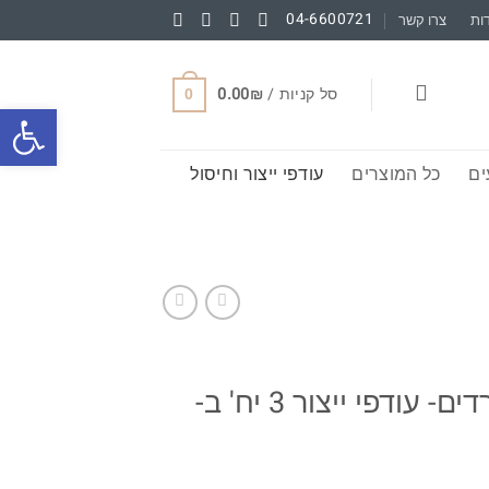
04-6600721
ות
צרו קשר
סל קניות /
₪
0.00
0
פתח סרגל
ם
כל המוצרים
עודפי ייצור וחיסול
סבון מוצק פלמרוזה, ילנג , ורדים- עודפי ייצור 3 יח' ב-