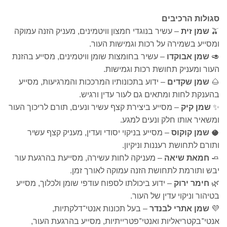
סגולות הרכיבים
🫒
שמן זית
– עשיר בנוגדי חמצון וויטמינים, מעניק הזנה עמוקה
ומסייע בשמירה על רכות וגמישות העור.
🥑
שמן אבוקדו
– עשיר בחומצות שומן וויטמינים, מסייע בהזנת
העור ומעניק תחושת רכות וגמישות.
🌰
שמן שקדים
– ידוע בתכונותיו המרככות והמרגיעות, מסייע
בהענקת לחות ומתאים גם לעור עדין ורגיש.
✨
שמן קיק
– מסייע ביצירת קצף עשיר ונעים, תורם לריכוך העור
ומשאיר אותו חלק ונעים למגע.
🥥
שמן קוקוס
– מסייע בניקוי יסודי ועדין, מעניק קצף עשיר
ותורם לתחושת רעננות וניקיון.
🧈
חמאת שיאה
– מעניקה לחות עשירה, מסייעת בהרגעת עור
יבש ותורמת לתחושת הזנה עמוקה לאורך זמן.
🌿
חימר ירוק
– ידוע ביכולתו לספוח עודפי שומן ולכלוך, מסייע
בטיהור וניקוי עדין של העור.
💜
שמן אתרי לבנדר
– בעל תכונות אנטי־דלקתיות,
אנטי־בקטריאליות ואנטי־פטרייתיות, מסייע בהרגעת העור,