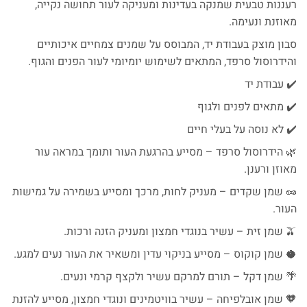
רעננות טבעית שמנקה בעדינות ומעניקה לעור תחושה נקייה,
מאוזנת ונעימה.
סבון מוצק בעבודת יד, המבוסס על שמנים צמחיים איכותיים
והידרוסול סרפד, המתאים לשימוש יומיומי לעור הפנים והגוף.
✔️ עבודת יד
✔️ מתאים לפנים ולגוף
✔️ לא נוסה על בעלי חיים
🌿 הידרוסול סרפד – מסייע בהרגעת העור ותומך במראה עור
מאוזן ורענן.
🥜 שמן שקדים – מעניק לחות, מרכך ומסייע בשמירה על גמישות
העור.
🫒 שמן זית – עשיר בנוגדי חמצון ומעניק הזנה ורכות.
🥥 שמן קוקוס – מסייע בניקוי עדין ומשאיר את העור נעים למגע.
🌴 שמן דקל – תורם למרקם עשיר ולקצף קרמי ונעים.
🧡 שמן אובלפיחה – עשיר בוויטמינים ונוגדי חמצון, מסייע להזנת