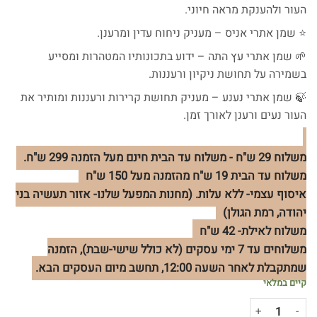
העור ולהענקת מראה חיוני.
⭐ שמן אתרי אניס – מעניק ניחוח עדין ומרענן.
🌱 שמן אתרי עץ התה – ידוע בתכונותיו המטהרות ומסייע
בשמירה על תחושת ניקיון ורעננות.
🍃 שמן אתרי נענע – מעניק תחושת קרירות ורעננות ומותיר את
העור נעים ורענן לאורך זמן.
משלוח 29 ש"ח - משלוח עד הבית חינם מעל הזמנה 299 ש"ח.
משלוח עד הבית 19 ש"ח מהזמנה מעל 150 ש"ח
איסוף עצמי- ללא עלות. (מחנות המפעל שלנו- אזור תעשיה בני
יהודה, רמת הגולן)
משלוח לאילת- 42 ש"ח
משלוחים עד 7 ימי עסקים (לא כולל שישי-שבת), הזמנה
שמתקבלת לאחר השעה 12:00, תחשב מיום העסקים הבא.
קיים במלאי
כמות של סבון טבעי סרפד & נענע | עודפי ייצור