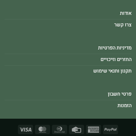
אודות
צרו קשר
מדיניות הפרטיות
החזרים וזיכויים
תקנון ותנאי שימוש
פרטי חשבון
הזמנות
Visa
MasterCard
Dinners
Credit
American
PayPal
Club
Card
Express