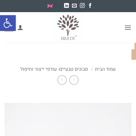
Ski
t
פתח סרגל
conten
0
עמוד הבית
/
סבונים טבעיים- עודפי ייצור וחיסול