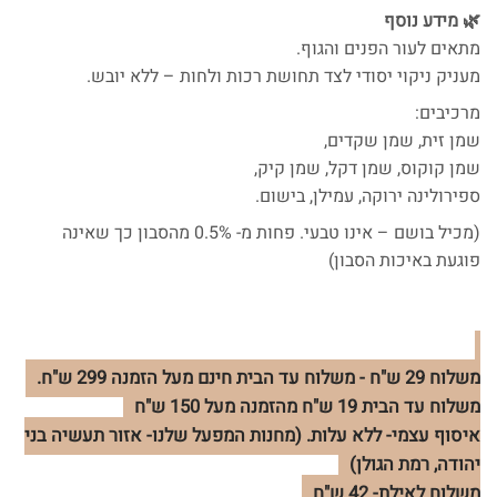
🌿 מידע נוסף
מתאים לעור הפנים והגוף.
מעניק ניקוי יסודי לצד תחושת רכות ולחות – ללא יובש.
מרכיבים:
שמן זית, שמן שקדים,
שמן קוקוס, שמן דקל, שמן קיק,
ספירולינה ירוקה, עמילן, בישום.
(מכיל בושם – אינו טבעי. פחות מ- 0.5% מהסבון כך שאינה
פוגעת באיכות הסבון)
משלוח 29 ש"ח - משלוח עד הבית חינם מעל הזמנה 299 ש"ח.
משלוח עד הבית 19 ש"ח מהזמנה מעל 150 ש"ח
איסוף עצמי- ללא עלות. (מחנות המפעל שלנו- אזור תעשיה בני
יהודה, רמת הגולן)
משלוח לאילת- 42 ש"ח