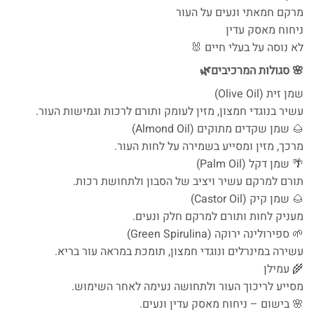
מרקם חמאתי ונעים על העור
ניחוח מאסק עדין
לא נוסה על בעלי חיים 🐰
🌸 סגולות המרכיבים🌿
שמן זית (Olive Oil)
עשיר בנוגדי חמצון, מזין לעומק ותורם לרכות וגמישות העור.
🌰 שמן שקדים מתוקים (Almond Oil)
מרכך, מזין ומסייע בשמירה על לחות העור.
🌴 שמן דקל (Palm Oil)
תורם למרקם עשיר ויציב של הסבון ולתחושת רכות.
🌰 שמן קיק (Castor Oil)
מעניק לחות ותורם למרקם חלק ונעים.
🌱 ספירולינה ירוקה (Green Spirulina)
עשירה במינרלים ונוגדי חמצון, תומכת במראה עור בריא.
🌾 עמילן
מסייע לריכוך העור ולתחושה נעימה לאחר השימוש.
🌸 בישום – ניחוח מאסק עדין ונעים.