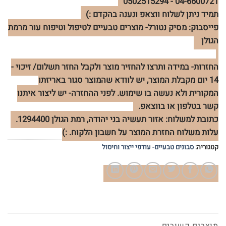
04-6600721 - 0502515294
תמיד ניתן לשלוח ווצאפ ונענה בהקדם :)
פייסבוק: מסיק נטורל- מוצרים טבעיים לטיפול וטיפוח עור מרמת
הגולן
החזרות- במידה ותרצו להחזיר מוצר ולקבל החזר תשלום/ זיכוי -
14 יום מקבלת המוצר, יש לוודא שהמוצר סגור באריזתו
המקורית ולא נעשה בו שימוש. לפני ההחזרה- יש ליצור איתנו
קשר בטלפון או בווצאפ.
כתובת למשלוח: אזור תעשיה בני יהודה, רמת הגולן 1294400.
עלות משלוח החזרת המוצר על חשבון הלקוח. :)
קטגוריה:
סבונים טבעיים- עודפי ייצור וחיסול