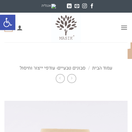
Ski
t
פתח סרגל
conten
0
עמוד הבית
/
סבונים טבעיים- עודפי ייצור וחיסול