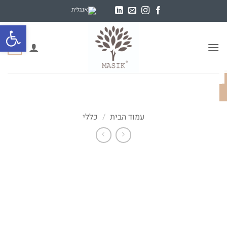
Ski
t
פתח סרגל
conten
0
עמוד הבית
/
כללי