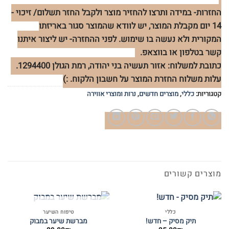
החזרות- במידה ותרצו להחזיר מוצר ולקבל החזר תשלום/ זיכוי -
14 יום מקבלת המוצר, יש לוודא שהמוצר סגור באריזתו
המקורית ולא נעשה בו שימוש. לפני ההחזרה- יש ליצור איתנו
קשר בטלפון או בווצאפ.
כתובת למשלוח: אזור תעשיה בני יהודה, רמת הגולן 1294400.
עלות משלוח החזרת המוצר על חשבון הלקוח. :)
קטגוריות:
כללי
,
מוצרים חדשים
,
נרות ומוצרי אווירה
מוצרים קשורים
המלאי אזל
כללי
טיפוח השיער
תיק מסיק – חדש!
מברשת שיער במבוק