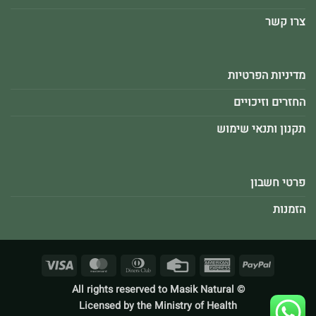
צרו קשר
מדיניות הפרטיות
החזרים וזיכויים
תקנון ותנאי שימוש
פרטי חשבון
הזמנות
Visa
MasterCard
Dinners
Credit
American
PayPal
Club
Card
Express
© All rights reserved to Masik Natural
Licensed by the Ministry of Health