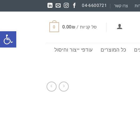
04-6600721
ות
צרו קשר
סל קניות /
₪
0.00
0
פתח סרגל
ם
כל המוצרים
עודפי ייצור וחיסול