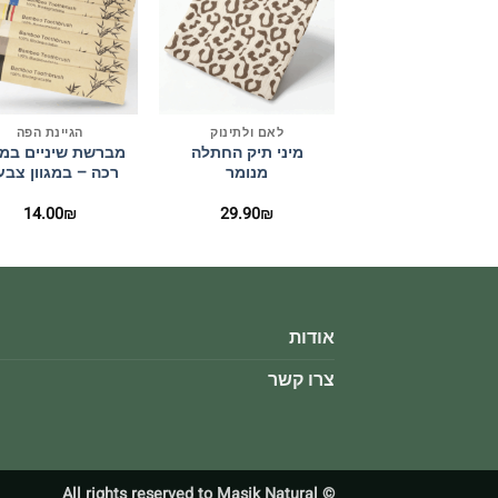
+
לאם ולתינוק
הגיינת הפה
מיני תיק החתלה
מברשת שיניים במ
מנומר
רכה – במגוון צבע
14.00
₪
29.90
₪
אודות
צרו קשר
© All rights reserved to Masik Natural