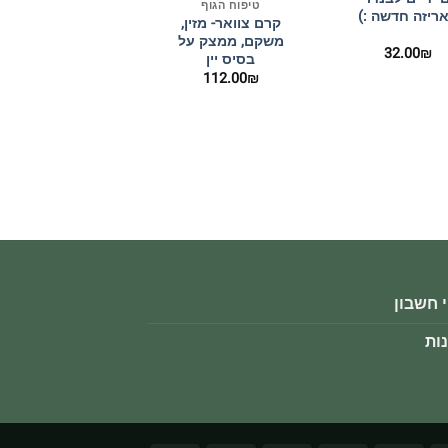
טיפוח הגוף
ריזה חדשה :)
קרם צוואר- מזין,
משקם, ממצק על
32.00
₪
בסיס יין
112.00
₪
 חשבון
ות