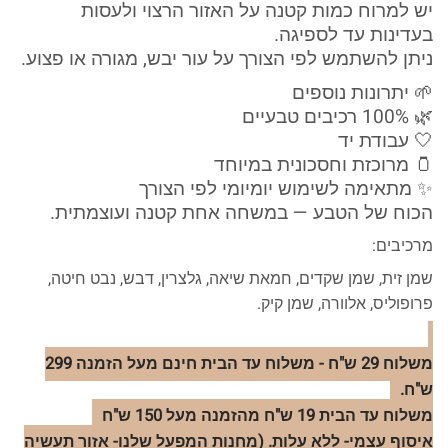
יש למרוח כמות קטנה על האזור הרצוי ולעסות
בעדינות עד לספיגה.
ניתן להשתמש לפי הצורך על עור יבש, מגורה או פצוע.
🌱 יתרונות נוספים
🌿 100% רכיבים טבעיים
🤍 עבודת יד
🫙 מרוכזת וחסכונית במיוחד
✨ מתאימה לשימוש יומיומי לפי הצורך
הכוח של הטבע — במשחה אחת קטנה ועוצמתית.
מרכיבים:
שמן זית, שמן שקדים, חמאת שיאה, גלצרין, דבש, נבט חיטה,
פרופוליס, אלוורה, שמן קיק.
משלוח 29 ש"ח - משלוח עד הבית חינם מעל הזמנה 299
ש"ח.
משלוח עד הבית 19 ש"ח מהזמנה מעל 150 ש"ח
איסוף עצמי- ללא עלות. (מחנות המפעל שלנו- אזור תעשיה