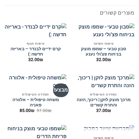
מוצרים קשורים
טיפוח השיער
טיפוח הגוף
סבון טבעי – שמפו מוצק
קרם ידיים לבנדר – באריזה
בניחוח פצ'ולי נענע
חדשה :)
32.00
₪
32.00
₪
מבצע!
הסדרה הטיפולית
הסדרה הטיפולית
מרכך מוצק לזקן | ריכוך, הזנה
משחה טיפולית – אלוורה
והתרת קשרים
פאניה
המחיר
המחיר
85.00
₪
97.00
₪
37.00
₪
המקורי
הנוכחי
היה:
הוא:
85.00₪.
97.00₪.
המלאי אזל
טיפוח השיער