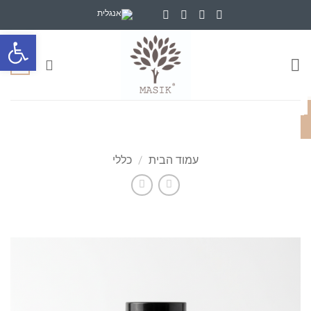
Ski
t
פתח סרגל
conten
0
עמוד הבית
/
כללי