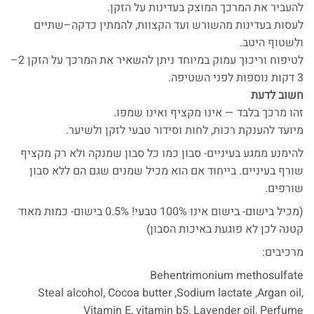
להעביר את המרכך המוצק בעדינות על הזקן.
לעסות בעדינות מהשורש ועד הקצוות, להמתין כדקה–שתיים
ולשטוף היטב.
לטיפוח וריכוך עמוק במיוחד ניתן להשאיר את המרכך על הזקן 2–
3 דקות נוספות לפני השטיפה.
חשוב לדעת
זהו מרכך בלבד — אינו מקציף ואינו שמפו.
מיועד להענקת רכות, לחות וסידור טבעי לזקן ולשיער.
להימנע ממגע בעיניים- סבון כמו כל סבון שמנקה ולא רק מקציף
שורף בעיניים. בייחוד אם הוא מכיל שמנים שגם הם ללא סבון
שורפים.
(מכיל בישום- בישום אינו 100% טבעי! 0.5% בישום- כמות מאוד
קטנה לכן לא פוגעת באיכות הסבון)
מרכיבים:
Behentrimonium methosulfate
Steal alcohol, Cocoa butter ,Sodium lactate ,Argan oil,
Vitamin E, vitamin b5, Lavender oil, Perfume