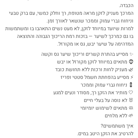
הכבדה.
המרכך מעניק לזקן מראה מטופח, רך וחלק כמשי, עם ברק טבעי
וניחוח גברי עמוק וממכר שנשאר לאורך זמן.
למרות שיועד במיוחד לזקן, לא מעט נשים התאהבו בו ומשתמשות
בו גם כמרכך לשיער — בזכות רמת הריכוך הגבוהה והתוצאה
המדהימה על שיער יבש, גס או מקורזל.
✨ מסייע בהתרת קשרים וריכוך שיער גס וקשה
🧔 מתאים במיוחד לזקן מקורזל או יבש
🌿 מעניק לחות ורכות ללא תחושת כובד
⚡ מסייע בהפחתת חשמל סטטי ופריז
💈 ניחוח גברי עמוק וממכר
🤍 מותיר את הזקן רך, מסודר ונעים למגע
🐰 לא נוסה על בעלי חיים
🧼 מתאים לשימוש יומיומי
🌱 ללא מלחים
איך משתמשים?
להרטיב את הזקן היטב במים.