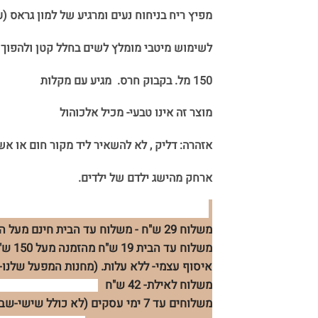
מפיץ ריח בניחוח נעים ומרגיע של למון גראס (ע
לשימוש מיטבי מומלץ לשים בחלל קטן ולהפוך 
150 מל. בקבוק חרס. מגיע עם מקלות
מוצר זה אינו טבעי- מכיל אלכוהול
אזהרה: דליק , לא להשאיר ליד מקור חום או אש
ארחק מהישג ילדם של ילדים.
משלוח 29 ש"ח - משלוח עד הבית חינם מעל הזמנה 299 ש"ח.
משלוח עד הבית 19 ש"ח מהזמנה מעל 150 ש"ח
איסוף עצמי- ללא עלות. (מחנות המפעל שלנו- 
משלוח לאילת- 42 ש"ח