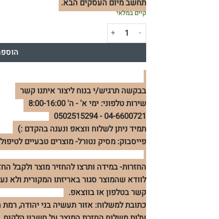
תחשב מיום העסקים הבא.
קיים במלאי
כמות של מפיץ ריח למון גראס - חדש
הוספה
בבקשה תרגיש/י בנוח ליצור איתנו קשר
שירות טלפוני: ימי א' - ה' 8:00-16:00
04-6600721 - 0502515294
תמיד ניתן לשלוח ווצאפ ונענה בהקדם :)
פייסבוק: מסיק נטורל- מוצרים טבעיים לטיפול 
לוודא שהמוצר סגור באריזתו המקורית ולא נעש
קשר בטלפון או בווצאפ.
כתובת למשלוח: אזור תעשיה בני יהודה, רמת הגולן 400
עלות משלוח החזרת המוצר על חשבון הלקוח. :