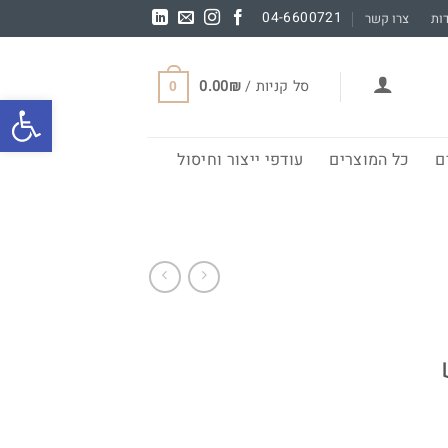
04-6600721
ות
צרו קשר
סל קניות /
₪
0.00
0
פתח סרגל
ם
כל המוצרים
עודפי ייצור וחיסול