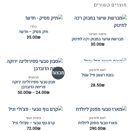
מוצרים קשורים
כללי
תיק מסיק – חדש!
טיפוח השיער
35.00
₪
מברשת שיער במבוק רכה לתינוק
30.00
₪
המלאי אזל
לאם ולתינוק
מבצע!
בובת רעשן פיל עגול
מבצעים
סבון טבעי ספירולינה ירוקה
28.50
₪
פריחת הדובדבן
טווח
50.00
₪
–
24.00
₪
מחירים:
עד
לאם ולתינוק
טיפוח הגוף
מארז טבעי מפנק ליולדת
קרם גוף טבעי – פצ'ולי וניל
72.00
₪
290.00
₪