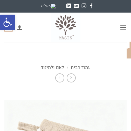
Ski
t
פתח סרגל
conten
0
עמוד הבית
/
לאם ולתינוק