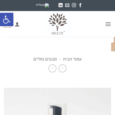
Ski
t
פתח סרגל
conten
0
עמוד הבית
/
סבונים נוזליים