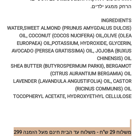
הרחק ממגע ילדים.
INGREDIENTS
WATER,SWEET ALMOND (PRUNUS AMYGDALUS DULCIS)
OIL, COCONUT (COCOS NUCIFERA) OIL,OLIVE (OLEA
EUROPAEA) OIL,POTASSIUM, HYDROXIDE, GLYCERIN,
AVOCADO (PERSEA GRATISSIMA) OIL, JOJOBA (BUXUS
CHINENSIS) OIL
SHEA BUTTER (BUTYROSPERMUM PARKII), BERGAMOT
(CITRUS AURANTIUM BERGAMIA) OIL
LAVENDER (LAVANDULA ANGUSTIFOLIA) OIL, CASTOR
(RICINUS COMMUNIS) OIL
TOCOPHERYL ACETATE, HYDROXYETHYL CELLULOSE
משלוח 29 ש"ח - משלוח עד הבית חינם מעל הזמנה 299