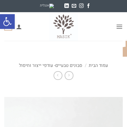
Ski
t
פתח סרגל
conten
0
עמוד הבית
/
סבונים טבעיים- עודפי ייצור וחיסול