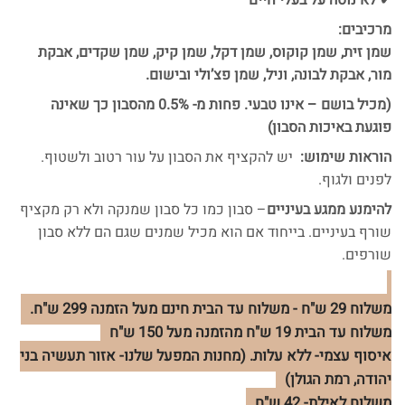
✔ לא נוסה על בעלי חיים
מרכיבים:
שמן זית, שמן קוקוס, שמן דקל, שמן קיק, שמן שקדים, אבקת
מור, אבקת לבונה, וניל, שמן פצ’ולי ובישום.
(מכיל בושם – אינו טבעי. פחות מ- 0.5% מהסבון כך שאינה
פוגעת באיכות הסבון)
הוראות שימוש:
יש להקציף את הסבון על עור רטוב ולשטוף.
לפנים ולגוף.
להימנע ממגע בעיניים
– סבון כמו כל סבון שמנקה ולא רק מקציף
שורף בעיניים. בייחוד אם הוא מכיל שמנים שגם הם ללא סבון
שורפים.
משלוח 29 ש"ח - משלוח עד הבית חינם מעל הזמנה 299 ש"ח.
משלוח עד הבית 19 ש"ח מהזמנה מעל 150 ש"ח
איסוף עצמי- ללא עלות. (מחנות המפעל שלנו- אזור תעשיה בני
יהודה, רמת הגולן)
משלוח לאילת- 42 ש"ח