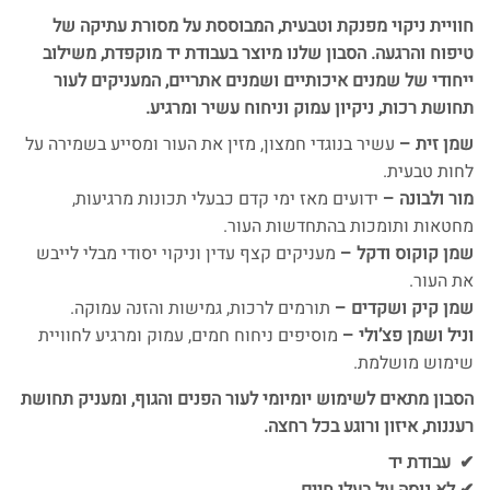
חוויית ניקוי מפנקת וטבעית, המבוססת על מסורת עתיקה של
טיפוח והרגעה. הסבון שלנו מיוצר בעבודת יד מוקפדת, משילוב
ייחודי של שמנים איכותיים ושמנים אתריים, המעניקים לעור
תחושת רכות, ניקיון עמוק וניחוח עשיר ומרגיע.
שמן זית –
עשיר בנוגדי חמצון, מזין את העור ומסייע בשמירה על
לחות טבעית.
מור ולבונה –
ידועים מאז ימי קדם כבעלי תכונות מרגיעות,
מחטאות ותומכות בהתחדשות העור.
שמן קוקוס ודקל –
מעניקים קצף עדין וניקוי יסודי מבלי לייבש
את העור.
שמן קיק ושקדים –
תורמים לרכות, גמישות והזנה עמוקה.
וניל ושמן פצ’ולי –
מוסיפים ניחוח חמים, עמוק ומרגיע לחוויית
שימוש מושלמת.
הסבון מתאים לשימוש יומיומי לעור הפנים והגוף, ומעניק תחושת
רעננות, איזון ורוגע בכל רחצה.
✔ עבודת יד