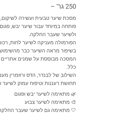
250 גר' –
יקום, הזנה וריכוך עמוק של השיער.
ם או עייף — ומתאימה גם לשיער צבוע
ולשיער שעבר החלקה.
ת וברק טבעי מבלי להכביד, ומסייעת
השיער כבר מהשימושים הראשונים ✨
טבעיים בלבד — ללא בישום סינתטי
כלל.
ין מעניק ניחוח טבעי, נקי ומרגיע לצד
עננות וטיפוח עמוק לשיער ולקרקפת.
🌿 מתאימה לשיער יבש ופגום
🎨 מתאימה לשיער צבוע
 מתאימה גם לשיער שעבר החלקה