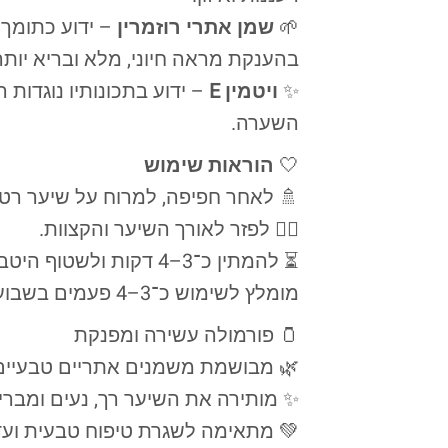
🌱
שמן אתרי רוזמרין
– ידוע כתומך 
בהענקת מראה חיוני, מלא ובריא יותר
✨
ויטמין E
– ידוע בתכונותיו נוגדות 
השערה.
🤍
הוראות שימוש
🚿 לאחר חפיפה, למרוח על שיער רטוב
💆‍♀️ לפזר לאורך השיער והקצוות.
⏳ להמתין כ־3–4 דקות ולשטוף היטב.
מומלץ לשימוש כ־3–4 פעמים בשבוע או לפי הצורך.
🫙 פורמולה עשירה ומפנקת
🌿 מבושמת משמנים אתריים טבעיים
✨ מותירה את השיער רך, נעים ומברי
💚 מתאימה לשגרת טיפוח טבעית ועד