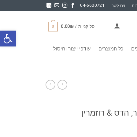
04-6600721
ות
צרו קשר
סל קניות /
₪
0.00
0
פתח סרגל
ם
כל המוצרים
עודפי ייצור וחיסול
 הדס & רוזמרין