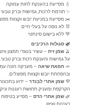
💧 מסייעת בהענקת לחות עמוקה
✨ תורמת לרכות, גמישות וברק טבעי
✂️ מסייעת במניעת יובש וקצוות מפוצ
🐰 לא נוסה על בעלי חיים
💚 ללא בישום סינתטי
🌿 סגולות הרכיבים
🫒
שמן זית
– עשיר בנוגדי חמצון ווי
על גמישות והענקת רכות וברק טבעי.
🧈
חמאת שיאה
– מעניקה הזנה עמו
ובהפחתת יובש וקצוות מפוצלים.
💜
שמן אתרי לבנדר
– ידוע בתכונות
הקרקפת ומעניק תחושת רעננות וניקיו
🌿
שמן אתרי הדס
– מסייע בטיפוח 
רעננות ואיזון.