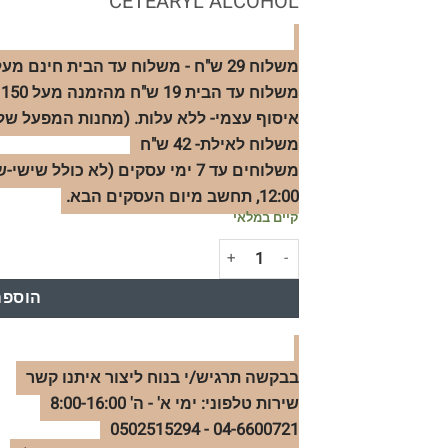
CETEARYL ALCOHOL
משלוח 29 ש"ח - משלוח עד הבית חינם מעל הזמנה 299 ש"ח.
משלוח עד הבית 19 ש"ח מהזמנה מעל 150 ש"ח
איסוף עצמי- ללא עלות. (מחנות המפעל שלנו
משלוח לאילת- 42 ש"ח
משלוחים עד 7 ימי עסקים (לא כו
12:00, תחשב מיום העסקים הבא.
קיים במלאי
כמות של מסכת שיקום לשיער | לבנדר, הדס & רוז
הוספה
בבקשה תרגיש/י בנוח ליצור איתנו קשר
שירות טלפוני: ימי א' - ה' 8:00-16:00
04-6600721 - 0502515294