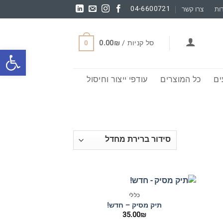
04-6600721
ות
צרו קשר
סל קניות /
₪
0.00
0
פתח סרגל
ם
כל המוצרים
עודפי ייצור וחיסול
+
+
כללי
תיק מסיק – חדש!
35.00
₪