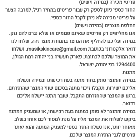
פריטי מכירה (במידה וישים)
החזר כספי ניתן לספק רק עבור פריטים במחיר רגיל, למרבה הצער
על פריטי מכירה לא ניתן לקבל החזר כספי.
החלפת מוצרים (במידה וישים)
אנו מחליפים רק פריטים שאינם פגומים או שלא נגרם להם נזק.
במידה ועליכם להחליף את המוצר בתמורת מוצר זהה, שלחו לנו
דואר אלקטרוני בכתובת masikskincare@gmail.com. ושלחו
את המוצר שלכם לכתובת: פארק תעשיה בני יהודה רמת הגולן,
1294400 בני יהודה, ישראל.
מתנות
במידה והמוצר סומן בתור מתנה בעת רכישתו ובמידה ונשלח
אליכם ישירות, תקבלו זיכוי מתנה בסכום שווי המוצר שהחזרתם.
ברגע שהמוצר שהחזרתם התקבל, שובר מתנה יישלח אליכם
בדואר.
במידה והמוצר לא סומן כמתנה בעת רכישתו, או שמעניק המתנה
ביקש לשלוח את המוצר אליו על מנת למסור לכם אותו בשלב
מאוחר יותר, אנו נשלח החזר כספי למעניק המתנה והוא יאתר
פרטים לגבי החזרת המוצר שלכם.