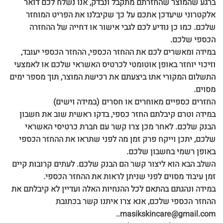
ברגע שהמוצר שהחזרתם מתקבל ונבדק, אנו נשלח לכם דואר
אלקטרוני שיעדכן אתכם על כך שקיבלנו את הפריט המוחזר
שלכם. כמו כן נודיע לכם לגבי אישור או דחייה של ההחזרה
הכספי שלכם.
במידה ומאשרים לכם את ההחזר הכספי, ההחזר הכספי יעובד,
וזיכוי יוחזר באופן אוטומטי לכרטיס האשראי שלכם או לאמצעי
התשלום המקורי אתו ביצעתם את רכישת המוצר, תוך מספר ימים
מסוים.
החזרים כספיים מאוחרים או חסרים (במידה וישים)
במידה וטרם קיבלתם החזר כספי, בדקו ראשית שוב את חשבון
הבנק שלכם. לאחר מכן צרו קשר עם חברת כרטיסי האשראי
שלכם, יתכן וייקח פרק זמן מה לפני שתראו את ההחזר הכספי
באופן רשמי בחשבון שלכם.
השלב הבא הוא ליצור קשר הם הבנק שלכם. לעתים קרובות קיים
זמן עיבוד מסוים לפני שניתן לראות את ההחזר הכספי.
במידה ונהגתם בהתאם לכל ההנחיות האלה ועדיין לא קיבלתם את
ההחזר הכספי שלכם, אנא צרו איתנו קשר בכתובת
masikskincare@gmail.com..