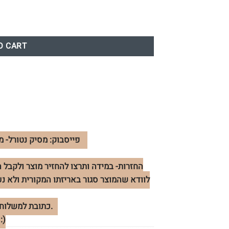
O CART
 וטיפוח עור מרמת הגולן
שה בו שימוש. לפני ההחזרה- יש ליצור איתנו
כתובת למשלוח: אזור תעשיה בני יהודה, רמת הגולן 1294400.
ת המוצר על חשבון הלקוח. :)