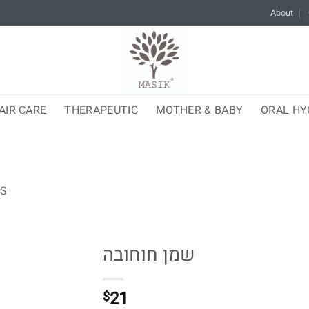
About
AIR CARE
THERAPEUTIC
MOTHER & BABY
ORAL HY
LS
שמן חוחובה
21
$