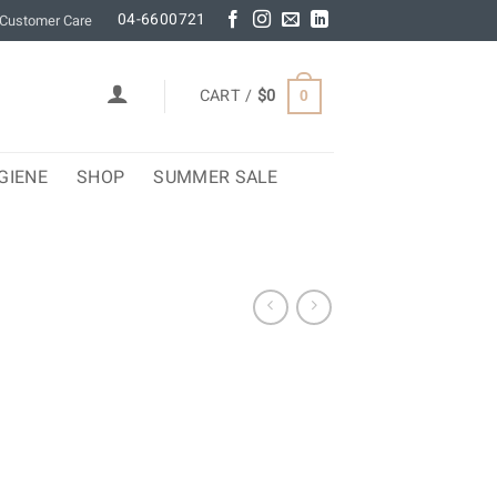
04-6600721
Customer Care
CART /
$
0
0
GIENE
SHOP
SUMMER SALE